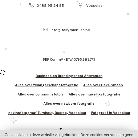
0485 95 24 55
Vosselaar
info@fairytalebliss.be
FBP CommV - BTW 0795.683.773
Business en Brandingshoot Antwerpen
Alles over zwangerschapsfotografie
Alles over Cake smash
Alles over communiefoto's
Alles over huwelijksfotografie
Alles over newborn fotografie
gezinsfotograaf Turnhout, Beerse, Vosselaar
Fotograaf in Vosselaar
Cookies laten u deze website vlot gebruiken. Deze cookies verzamelen geen
Cookies
Privacy
Algemene Voorwaarden