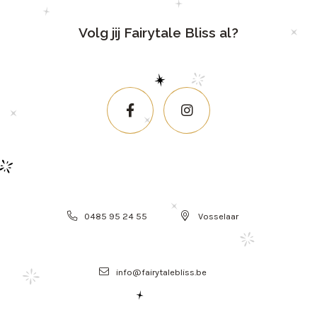
Volg jij Fairytale Bliss al?
0485 95 24 55
Vosselaar
info@fairytalebliss.be